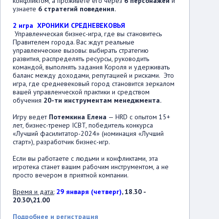
конфликтом, а проживете его через
6 персонажей
и
узнаете
6 стратегий поведения.
2 игра ХРОНИКИ СРЕДНЕВЕКОВЬЯ
Управленческая бизнес-игра, где вы становитесь
Правителем города. Вас ждут реальные
управленческие вызовы: выбирать стратегию
развития, распределять ресурсы, руководить
командой, выполнять задания Короля и удерживать
баланс между доходами, репутацией и рисками. Это
игра, где средневековый город становится зеркалом
вашей управленческой практики и средством
обучения
20-ти инструментам менеджмента.
Игру ведет
Потемкина Елена
— HRD с опытом 15+
лет, бизнес-тренер ICBT, победитель конкурса
«Лучший фасилитатор-2024» (номинация «Лучший
старт»), разработчик бизнес-игр.
Если вы работаете с людьми и конфликтами, эта
игротека станет вашим рабочим инструментом, а не
просто вечером в приятной компании.
Время и дата:
29 января (четверг)
, 18.30 -
20.30\21.00
Подробнее и регистрация