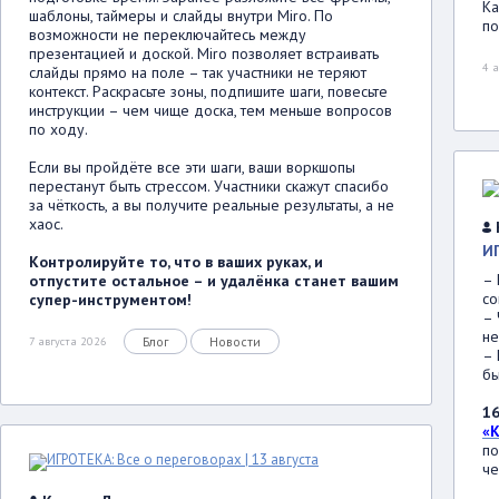
Ка
шаблоны, таймеры и слайды внутри Miro. По
по
возможности не переключайтесь между
презентацией и доской. Miro позволяет встраивать
4 
слайды прямо на поле – так участники не теряют
контекст. Раскрасьте зоны, подпишите шаги, повесьте
инструкции – чем чище доска, тем меньше вопросов
по ходу.
Если вы пройдёте все эти шаги, ваши воркшопы
перестанут быть стрессом. Участники скажут спасибо
за чёткость, а вы получите реальные результаты, а не
хаос.
И
Контролируйте то, что в ваших руках, и
– 
отпустите остальное – и удалёнка станет вашим
со
супер-инструментом!
– 
не
Блог
Новости
7 августа 2026
– 
бы
16
«
по
че