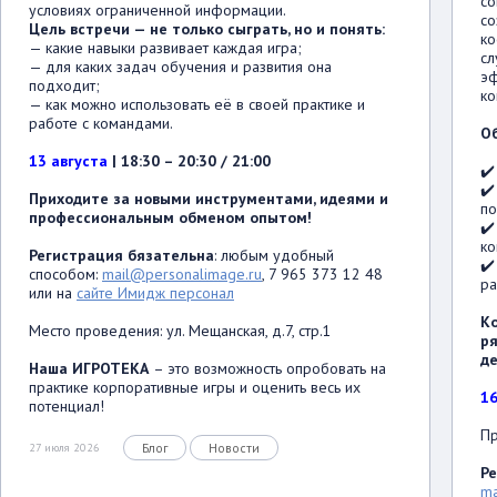
со
условиях ограниченной информации.
со
Цель встречи
— не только сыграть, но и понять:
ко
— какие навыки развивает каждая игра;
сл
— для каких задач обучения и развития она
эф
подходит;
ко
— как можно использовать её в своей практике и
работе с командами.
О
13 августа
| 18:30 – 20:30 / 21:00
✔️
✔️
Приходите за новыми инструментами, идеями и
по
профессиональным обменом опытом!
✔️
к
Регистрация бязательна
: любым удобный
✔️
способом:
mail@personalimage.ru
, 7 965 373 12 48
ра
или на
сайте Имидж персонал
К
Место проведения: ул. Мещанская, д.7, стр.1
р
де
Наша ИГРОТЕКА
– это возможность опробовать на
практике корпоративные игры и оценить весь их
16
потенциал!
Пр
Блог
Новости
27 июля 2026
Ре
ma