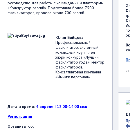
руководство для работы с командами» и платформы
2 
«Конструктор сессий». Подготовила более 7500
О
фасилитаторов, провела около 700 сессий.
тр
О
Вс
пр
ок
Юлия Бойцова
Профессиональный
Вс
фасилитатор, системный
к
командный коуч, член
жюри конкурса «Лучший
П
фасилитатор года», ментор
фасилитаторов,
24
Консалтинговая компания
«Имидж персонал»
Дата и время:
4 апреля | 12.00-14.00 мск
Регистрация
П
ф
Организатор: