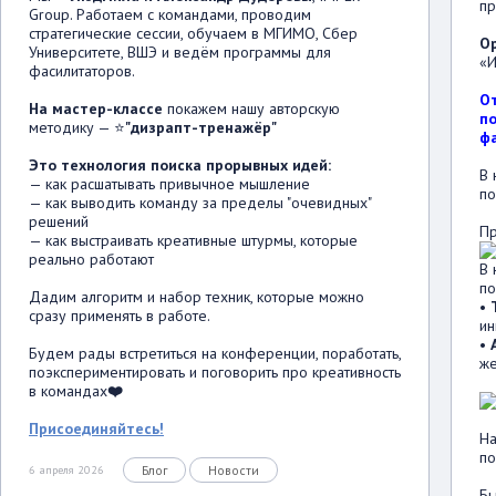
пр
Group. Работаем с командами, проводим
стратегические сессии, обучаем в МГИМО, Сбер
Ор
Университете, ВШЭ и ведём программы для
«И
фасилитаторов.
От
На мастер-классе
покажем нашу авторскую
п
методику — ⭐
"дизрапт-тренажёр"
фа
Это технология поиска прорывных идей:
В
— как расшатывать привычное мышление
п
— как выводить команду за пределы "очевидных"
решений
Пр
— как выстраивать креативные штурмы, которые
реально работают
В
по
Дадим алгоритм и набор техник, которые можно
•
Т
сразу применять в работе.
ин
•
Будем рады встретиться на конференции, поработать,
ж
поэкспериментировать и поговорить про креативность
в командах
❤️
Присоединяйтесь!
На
по
Блог
Новости
6 апреля 2026
Бы