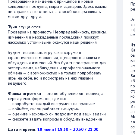
Превращение найденных принципов в новые
Пр
концепции, продукты, миры и сценарии. Здесь важны
ре
не «правильные ответы», а способность развивать
мысли друг друга.
Эт
«п
Тучи сгущаются
эф
Проверка на прочность. Неопределённость, кризисы,
им
изменения и неожиданные последствия покажут,
насколько устойчивыми окажутся наши решения.
Чт
К
Будем тестировать игру как инструмент
бы
стратегического мышления, сценарного анализа и
кл
обсуждения изменений. Это будет пространство для
эм
эксперимента, наблюдения и профессионального
ар
обмена — с возможностью не только попробовать
Sa
игры на себе, но и посмотреть на них глазами
«б
ведущего.
по
ст
Фишка игротеки
— это не обучение «в теории», а
ко
серия демо-форматов, где вы:
ре
— попробуете каждый инструмент на практике
И
— поймёте, как он работает «изнутри»
ан
— оцените, насколько он подходит под ваши задачи
М
— сможете задать вопросы и обсудить внедрение
з
со
Дата и время:
18 июня | 18:30 – 20:30 / 21:00
Фо