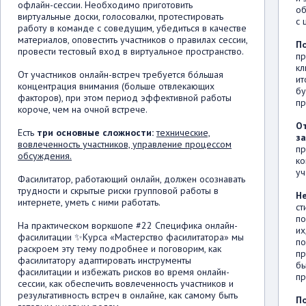
офлайн-сессии. Необходимо приготовить
об
виртуальные доски, голосовалки, протестировать
с 
работу в команде с соведущим, убедиться в качестве
материалов, оповестить участников о правилах сессии,
По
провести тестовый вход в виртуальное пространство.
пр
кл
От участников онлайн-встреч требуется бо́льшая
ит
концентрация внимания (больше отвлекающих
бу
факторов), при этом период эффективной работы
пр
короче, чем на очной встрече.
О
Есть
три основные сложности:
технические,
за
вовлеченность участников, управление процессом
пр
обсуждения.
ко
уч
Фасилитатор, работающий онлайн, должен осознавать
трудности и скрытые риски групповой работы в
Н
интернете, уметь с ними работать.
ст
по
На практическом воркшопе #22 Специфика онлайн-
их
фасилитации ✨Курса «Мастерство фасилитатора» мы
по
раскроем эту тему подробнее и поговорим, как
пр
фасилитатору адаптировать инструменты
бы
фасилитации и избежать рисков во время онлайн-
пр
сессии, как обеспечить вовлеченность участников и
результативность встреч в онлайне, как самому быть
П