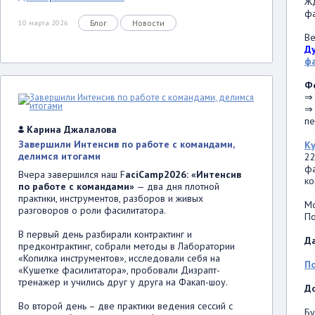
Жд
фа
Блог
Новости
10 марта 2026
Ве
Д
ф
Ф
⇒ 
⇒ 
пе
Карина Джалалова
Завершили Интенсив по работе с командами,
К
делимся итогами
22
фа
Вчера завершился наш F
aciCamp2026: «Интенсив
к
по работе с командами»
— два дня плотной
практики, инструментов, разборов и живых
Мо
разговоров о роли фасилитатора.
По
В первый день разбирали контрактинг и
Д
предконтрактинг, собрали методы в Лаборатории
«Копилка инструментов», исследовали себя на
П
«Кушетке фасилитатора», пробовали Дизрапт-
тренажер и учились друг у друга на Факап-шоу.
До
Во второй день – две практики ведения сессий с
Бу