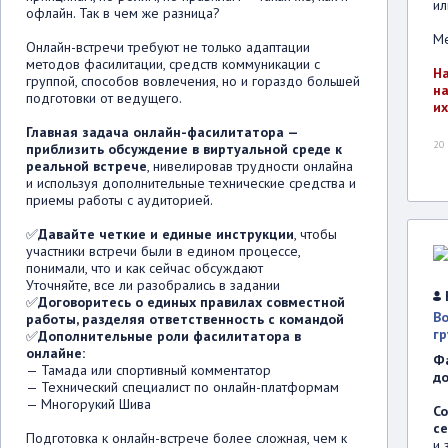
ил
офлайн. Так в чем же разница?
Ме
Онлайн-встречи требуют не только адаптации
методов фасилитации, средств коммуникации с
Н
группой, способов вовлечения, но и гораздо большей
на
подготовки от ведущего.
их
Главная задача онлайн-фасилитатора —
20
приблизить обсуждение в виртуальной среде к
реальной встрече
, нивелировав трудности онлайна
и используя дополнительные технические средства и
приемы работы с аудиторией.
✅
Давайте четкие и единые инструкции
, чтобы
участники встречи были в едином процессе,
понимали, что и как сейчас обсуждают
Уточняйте, все ли разобрались в задании
✅
Договоритесь о единых правилах совместной
В
работы, разделяя ответственность с командой
гр
✅
Дополнительные роли фасилитатора в
онлайне:
Фа
— Тамада или спортивный комментатор
до
— Технический специалист по онлайн-платформам
— Многорукий Шива
Со
се
Подготовка к онлайн-встрече более сложная, чем к
и 