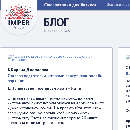
Фасилитация для бизнеса
Фасилитация
БЛОГ
Главная
Блог
Карина Джалалова
П
7 шагов подготовки, которые спасут ваш онлайн-
воркшоп
Вс
уд
1. Приветственное письмо за 2–3 дня
де
фа
Отправьте участникам чёткую инструкцию, какие
уд
инструменты будут использоваться на воркшопе и что
нужно установить, ссылки. Не пропускайте этот шаг –
Фа
всем нужно разное время, чтобы привыкнуть к
за
инструменту. Этот шаг сэкономит первые 20 минут
ор
воркшопа и снизит тревожность.
уд