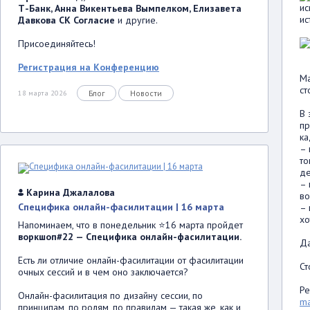
ис
Т-Банк, Анна Викентьева Вымпелком, Елизавета
ис
Давкова СК Согласие
и другие.
Присоединяйтесь!
Регистрация на Конференцию
Ма
ст
Блог
Новости
18 марта 2026
В 
пр
ка
– 
то
де
– 
Карина Джалалова
во
Специфика онлайн-фасилитации | 16 марта
– 
хо
Напоминаем, что в понедельник ⭐16 марта пройдет
воркшоп#22 — Специфика онлайн-фасилитации.
Да
Есть ли отличие онлайн-фасилитации от фасилитации
Ст
очных сессий и в чем оно заключается?
Ре
Онлайн-фасилитация по дизайну сессии, по
ma
принципам, по ролям, по правилам — такая же, как и