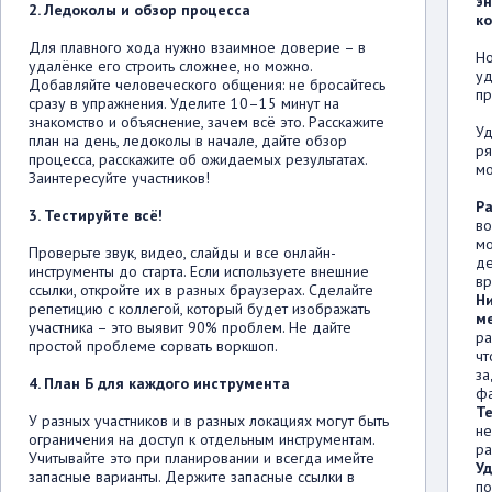
эн
2. Ледоколы и обзор процесса
ко
Для плавного хода нужно взаимное доверие – в
Но
удалёнке его строить сложнее, но можно.
уд
Добавляйте человеческого общения: не бросайтесь
пр
сразу в упражнения. Уделите 10–15 минут на
знакомство и объяснение, зачем всё это. Расскажите
Уд
план на день, ледоколы в начале, дайте обзор
ря
процесса, расскажите об ожидаемых результатах.
мо
Заинтересуйте участников!
Ра
3. Тестируйте всё!
во
мо
Проверьте звук, видео, слайды и все онлайн-
де
инструменты до старта. Если используете внешние
вр
ссылки, откройте их в разных браузерах. Сделайте
Ни
репетицию с коллегой, который будет изображать
м
участника – это выявит 90% проблем. Не дайте
ра
простой проблеме сорвать воркшоп.
чт
за
4. План Б для каждого инструмента
фа
Т
У разных участников и в разных локациях могут быть
не
ограничения на доступ к отдельным инструментам.
ра
Учитывайте это при планировании и всегда имейте
У
запасные варианты. Держите запасные ссылки в
по