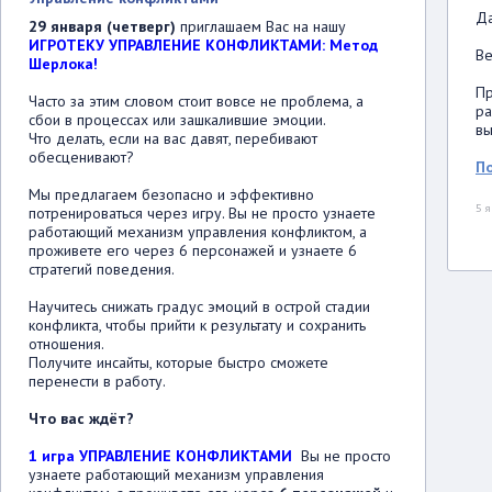
Да
29 января (четверг)
приглашаем Вас на нашу
ИГРОТЕКУ УПРАВЛЕНИЕ КОНФЛИКТАМИ: Метод
В
Шерлока!
Пр
Часто за этим словом стоит вовсе не проблема, а
ра
сбои в процессах или зашкалившие эмоции.
вы
Что делать, если на вас давят, перебивают
обесценивают?
П
Мы предлагаем безопасно и эффективно
5 
потренироваться через игру. Вы не просто узнаете
работающий механизм управления конфликтом, а
проживете его через 6 персонажей и узнаете 6
стратегий поведения.
Научитесь снижать градус эмоций в острой стадии
конфликта, чтобы прийти к результату и сохранить
отношения.
Получите инсайты, которые быстро сможете
перенести в работу.
Что вас ждёт?
1 игра УПРАВЛЕНИЕ КОНФЛИКТАМИ
Вы не просто
узнаете работающий механизм управления