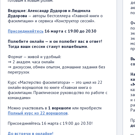
готовым к новым ролям.
де
ак
Ведущие: Александр Дудоров и Людмила
по
Дудорова
— авторы бестселлера «Главной книги о
фасилитации» и сервиса «Конструктор сессий».
Оч
по
Присоединяйтесь
16 марта с 19.00 до 20.30
эк
эк
Полюбите онлайн — и он полюбит вас в ответ!
мо
Тогда ваши сессии станут волшебными.
пр
Формат — живой и удобный:
Вы
⇒ 2 академ. часа онлайн
со
⇒ дискуссии, обмен опытом, домашние задания без
перегрузок
Н
ка
Курс «Мастерство фасилитатора» — это цикл из 22
«
онлайн-воркшопов по книге «Главная книга о
ка
фасилитации. Практическое руководство по работе с
за
командами»
и 
ра
Можно участвовать в
1 воркшопе
или приобрести
Ра
Полный курс из 22 воркшопов
.
Пр
Присоединяйтесь 16 марта с 19.00 до 20.30!
до
До встречи в онлайне!