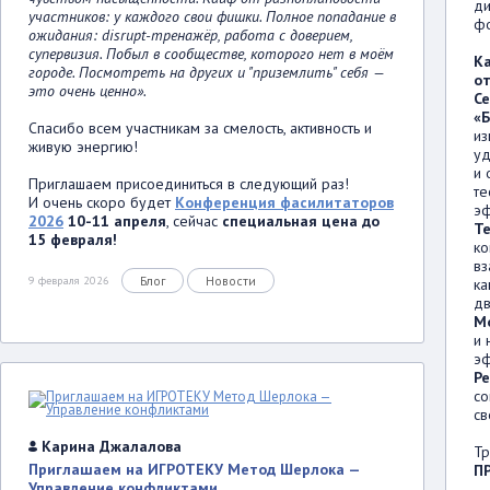
ди
участников: у каждого свои фишки. Полное попадание в
фо
ожидания: disrupt-тренажёр, работа с доверием,
супервизия. Побыл в сообществе, которого нет в моём
К
городе. Посмотреть на других и "приземлить" себя —
о
это очень ценно».
С
«Б
Спасибо всем участникам за смелость, активность и
из
живую энергию!
уд
и 
Приглашаем присоединиться в следующий раз!
те
И очень скоро будет
Конференция фасилитаторов
эф
2026
10-11 апреля
, сейчас
специальная цена до
T
15 февраля!
ко
вз
Блог
Новости
9 февраля 2026
ка
дв
М
и 
эф
Р
со
св
Карина Джалалова
Тр
Приглашаем на ИГРОТЕКУ Метод Шерлока —
П
Управление конфликтами