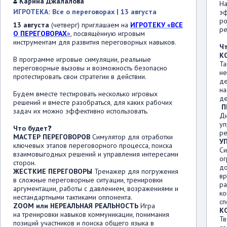
Карина Джалалова
На
ИГРОТЕКА: Все о переговорах | 13 августа
эф
ро
13 августа
(четверг) приглашаем на
ИГРОТЕКУ «ВСЕ
ре
О ПЕРЕГОВОРАХ
»
, посвящённую игровым
инструментам для развития переговорных навыков.
Ч
К
В программе игровые симуляции, реальные
Та
переговорные вызовы и возможность безопасно
не
протестировать свои стратегии в действии.
де
на
Будем вместе тестировать несколько игровых
де
решений и вместе разобраться, для каких рабочих
П
задач их можно эффективно использовать.
Ди
уп
Что будет
❓
ре
МАСТЕР ПЕРЕГОВОРОВ
Симулятор для отработки
У
ключевых этапов переговорного процесса, поиска
Си
взаимовыгодных решений и управления интересами
ог
сторон.
до
ЖЕСТКИЕ ПЕРЕГОВОРЫ
Тренажер для погружения
вр
в сложные переговорные ситуации, тренировки
ра
аргументации, работы с давлением, возражениями и
ко
нестандартными тактиками оппонента.
сп
ZOOM или НЕРЕАЛЬНАЯ РЕАЛЬНОСТЬ
Игра
К
на тренировки навыков коммуникации, понимания
Тв
позиций участников и поиска общего языка в