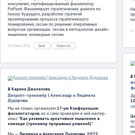
консультант, сертифицированный фасилитатор
PinPoint. Фасилитирует стратегические диалоги по
На
поиску будущего, разработке стратегий
пр
проектированию процесса стратегического
по
планирования, сессии по решению оперативных
вопросов организации; сессии в методологии дизайн-
17
мышления; командные сессии.
Блог
Новости
24 апреля 2026
И
фа
Карина Джалалова
Дизрапт-тренажёр | Александр и Людмила
Др
Дудоровы
1
го
Мы не только организуем
17-ую Конференцию
фасилитаторов
, но и сами проведём в ней мастер-
Це
класс
"Как развивать креативное мышление в
гр
команде (тренажер прорывных решений)".
ко
оп
Мы —
Людмила и Александр Дудоровы
, IMPER