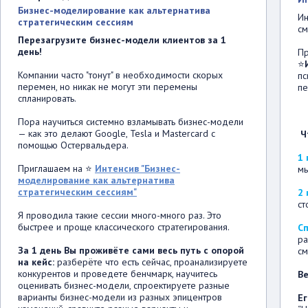
Бизнес-моделирование как альтернатива
Ин
стратегическим сессиям
см
Перезагрузите бизнес-модели клиентов за 1
день!
Пр
⭐
Компании часто "тонут" в необходимости скорых
пс
перемен, но никак не могут эти перемены
пе
спланировать.
Пора научиться системно взламывать бизнес-модели
— как это делают Google, Tesla и Mastercard с
Ч
помощью Остервальдера.
1
Приглашаем на ⭐
Интенсив "Бизнес-
мы
моделирование как альтернатива
стратегическим сессиям"
2
ст
Я проводила такие сессии много-много раз. Это
быстрее и проще классического стратегирования.
Сп
ра
За 1 день Вы проживёте сами весь путь с опорой
см
на кейс:
разберёте что есть сейчас, проанализируете
конкурентов и проведете бенчмарк, научитесь
В
оценивать бизнес-модели, спроектируете разные
варианты бизнес-модели из разных эпицентров
Е