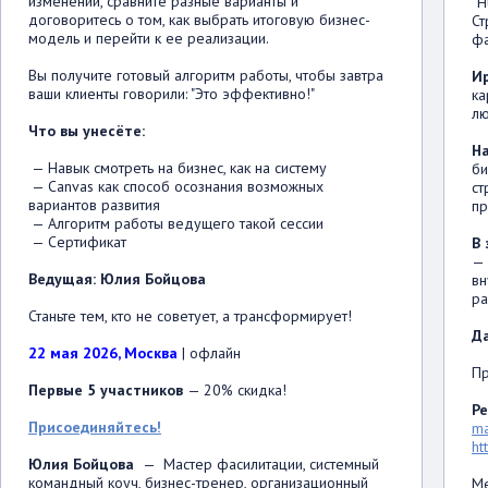
изменений, сравните разные варианты и
“H
договоритесь о том, как выбрать итоговую бизнес-
Ст
модель и перейти к ее реализации.
фа
Вы получите готовый алгоритм работы, чтобы завтра
И
ваши клиенты говорили: "Это эффективно!"
ка
лю
Что вы унесёте:
Н
— Навык смотреть на бизнес, как на систему
би
— Canvas как способ осознания возможных
ст
вариантов развития
пр
— Алгоритм работы ведущего такой сессии
— Сертификат
В 
— 
Ведущая: Юлия Бойцова
вн
ра
Станьте тем, кто не советует, а трансформирует!
Д
22 мая 2026, Москва
| офлайн
Пр
Первые 5 участников
— 20% скидка!
Р
Присоединяйтесь!
ma
ht
Юлия Бойцова
— Мастер фасилитации, системный
командный коуч, бизнес-тренер, организационный
Ме