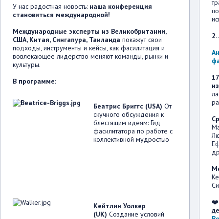
тр
У нас радостная новость:
наша конференция
по
становиться международной!
ис
Международные эксперты из Великобритании,
2.
США, Китая, Сингапура, Таиланда
покажут свои
подходы, инструменты и кейсы, как фасилитация и
А
вовлекающее лидерство меняют команды, рынки и
ф
культуры.
1
В программе:
и
ла
ра
Беатрис Бриггс (USA)
От
скучного обсуждения к
Ср
блестящим идеям: Гид
Ма
фасилитатора по работе с
Лю
коллективной мудростью
Еф
др
М
Ке
Си
❤
Кейтлин Уолкер
де
(UK)
Создание условий
Bo