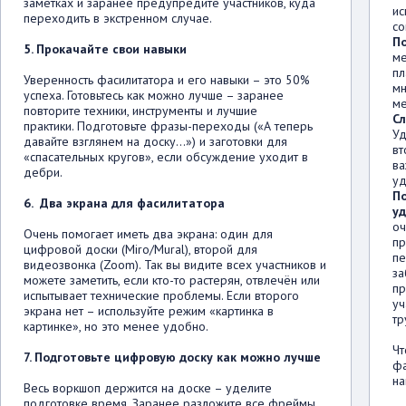
заметках и заранее предупредите участников, куда
ис
переходить в экстренном случае.
со
П
5. Прокачайте свои навыки
ме
пл
Уверенность фасилитатора и его навыки – это 50%
мн
успеха. Готовьтесь как можно лучше – заранее
ме
повторите техники, инструменты и лучшие
Сл
практики. Подготовьте фразы-переходы («А теперь
Уд
давайте взглянем на доску…») и заготовки для
вт
«спасательных кругов», если обсуждение уходит в
ва
дебри.
уд
По
6. Два экрана для фасилитатора
у
оч
Очень помогает иметь два экрана: один для
пр
цифровой доски (Miro/Mural), второй для
пе
видеозвонка (Zoom). Так вы видите всех участников и
за
можете заметить, если кто-то растерян, отвлечён или
пр
испытывает технические проблемы. Если второго
уч
экрана нет – используйте режим «картинка в
тр
картинке», но это менее удобно.
Чт
7. Подготовьте цифровую доску как можно лучше
фа
на
Весь воркшоп держится на доске – уделите
подготовке время. Заранее разложите все фреймы,