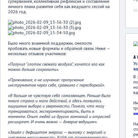
супервизией, коллективная рефлексия и составление
личного плана развития себя как ведущего сессий на
28
2026 год.
Было много взаимной поддержки, смелости
пробовать новые форматы и обратной связи. Ниже —
несколько отзывов участников:
У
«Получил "глоток свежего воздуха", хочется его как
в
можно дольше сохранить».
В 
«Проживание, а не изучение: пропускание
по
инструментов через себя, сравнимо с пересборкой».
но
вд
«Я больше не чувствую себя самозванцем. Раньше было
много страха и мало действий, а здесь появилось
Им
ощущение выбора и уверенности. Поняла, что могу
тр
тренироваться, экспериментировать, быть в
и
моменте. Опыт людей из других компаний и отраслей
расширяет. И очень важно — доверие ведущим».
На
ст
«Зашёл с дефицитом энергии — выхожу с энергией и
ре
чувством насыщенности. Кайф от разноплановости