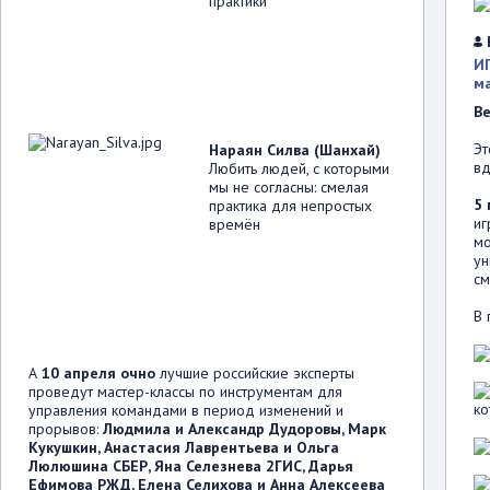
практики
ИГ
м
Ве
Эт
Нараян Силва (Шанхай)
вд
Любить людей, с которыми
мы не согласны: смелая
5 
практика для непростых
иг
времён
мо
ун
см
В 
А
10 апреля очно
лучшие российские эксперты
проведут мастер-классы по инструментам для
ко
управления командами в период изменений и
прорывов:
Людмила и Александр Дудоровы, Марк
Кукушкин, Анастасия Лаврентьева и Ольга
Люлюшина СБЕР, Яна Селезнева 2ГИС, Дарья
Ефимова РЖД, Елена Селихова и Анна Алексеева