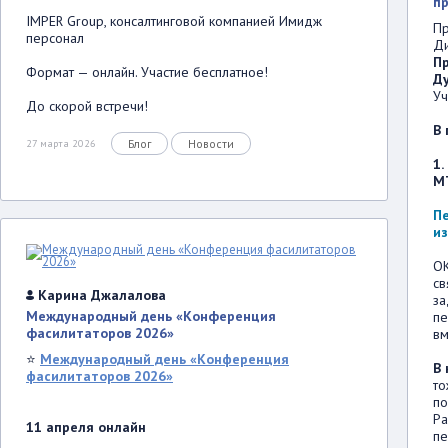
п
IMPER Group, консалтинговой компанией Имидж
П
персонал
Ди
П
Формат — онлайн. Участие бесплатное!
Д
Уч
До скорой встречи!
В 
Блог
Новости
27 марта 2026
1.
М
П
и
OK
св
Карина Джалалова
за
Международный день «Конференция
пе
фасилитаторов 2026»
вм
⭐
Международный день «Конференция
В 
фасилитаторов 2026»
то
по
Ра
11 апреля онлайн
пе