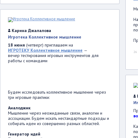
Ме
На
пр
по
Карина Джалалова
Игротека Коллективное мышление
Пр
18 июня
(четверг) приглашаем на
ИГРОТЕКУ Коллективное мышление
—
26
вечер тестирования игровых инструментов для
работы с командами
Будем исследовать коллективное мышление через
три игровые практики:
Иг
Аналоджик
П
Мышление через неожиданные связи, аналогии и
во
ассоциации. Будем искать нестандартные подходы и
собирать идеи из совершенно разных областей.
Ка
по
Генератор идей
пр