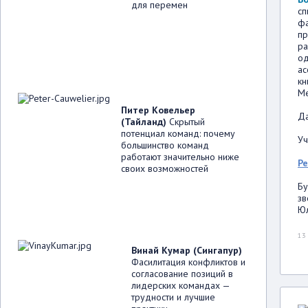
для перемен
сп
фа
пр
ра
од
ас
кн
Me
Питер Ковельер
Да
(Тайланд)
Скрытый
потенциал команд: почему
Уч
большинство команд
работают значительно ниже
Р
своих возможностей
Бу
зв
Юл
13
Винай Кумар (Сингапур)
Фасилитация конфликтов и
согласование позиций в
лидерских командах —
трудности и лучшие