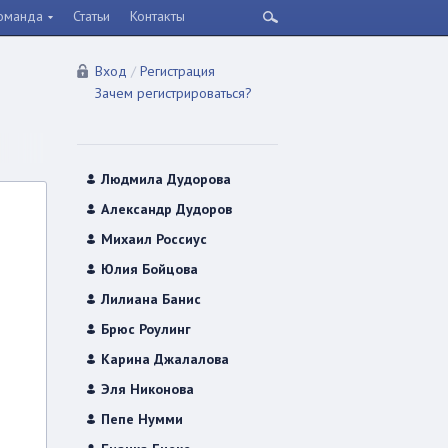
оманда
Статьи
Контакты
Вход
/
Регистрация
Зачем регистрироваться?
Людмила Дудорова
Александр Дудоров
Михаил Россиус
Юлия Бойцова
Лилиана Банис
Брюс Роулинг
Карина Джалалова
Эля Никонова
Пепе Нумми