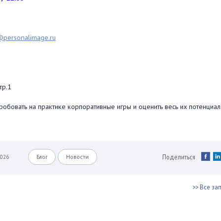
@personalimage.ru
тр.1
робовать на практике корпоративные игры и оценить весь их потенциал
Поделиться
2026
Блог
Новости
>> Все за