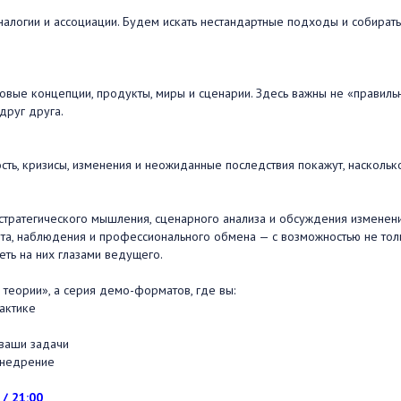
алогии и ассоциации. Будем искать нестандартные подходы и собирать
вые концепции, продукты, миры и сценарии. Здесь важны не «правиль
друг друга.
ть, кризисы, изменения и неожиданные последствия покажут, наскольк
 стратегического мышления, сценарного анализа и обсуждения изменени
нта, наблюдения и профессионального обмена — с возможностью не тол
еть на них глазами ведущего.
 теории», а серия демо-форматов, где вы:
актике
 ваши задачи
внедрение
 / 21:00