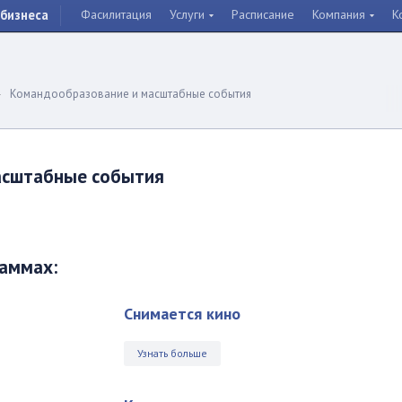
бизнеса
Фасилитация
Услуги
Расписание
Компания
К
И
Командообразование и масштабные события
асштабные события
раммах:
Снимается кино
Узнать больше