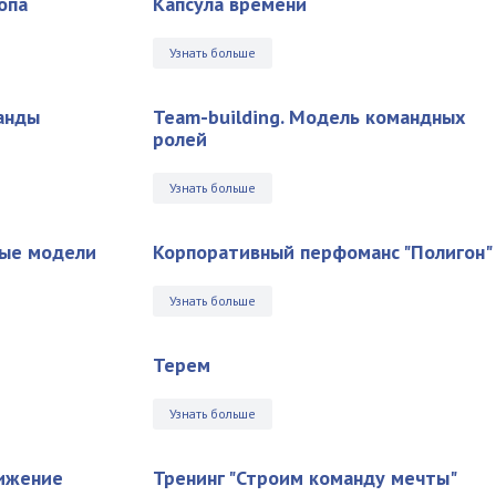
опа
Капсула времени
Узнать больше
анды
Team-building. Модель командных
ролей
Узнать больше
вые модели
Корпоративный перфоманс "Полигон"
Узнать больше
Терем
Узнать больше
вижение
Тренинг "Строим команду мечты"