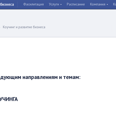
бизнеса
Фасилитация
Услуги
Расписание
Компания
К
И
Коучинг и развитие бизнеса
едующим направлениям и темам:
УЧИНГА