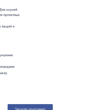
Для коучей
ля проектных
я людей и
лучшение
командами
циклу
Заказать программу