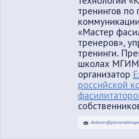
технологии «К
тренингов по 
коммуникации
«Мастер фаси
тренеров», у
тренинги. Пре
школах МГИМО
организатор
Е
российской к
фасилитаторо
собственнико
dudorov@personalimage