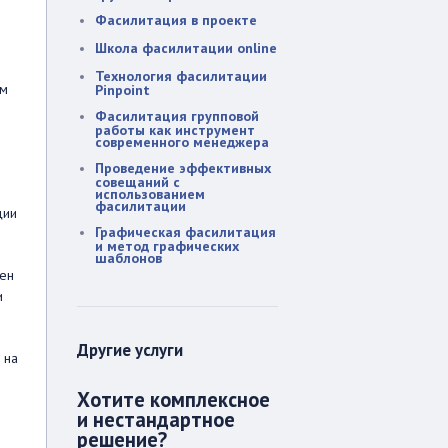
Фасилитация в проекте
Школа фасилитации online
Технология фасилитации
ом
Pinpoint
Фасилитация групповой
работы как инструмент
современного менеджера
Проведение эффективных
совещаний с
использованием
фасилитации
ции
Графическая фасилитация
и метод графических
шаблонов
лен
и
Другие услуги
 на
Хотите комплексное
и нестандартное
решение?