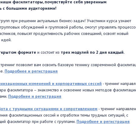
 наши фасилитаторы, почувствуйте себя уверенным
ь c большими аудиториями!
рупп при решении актуальных бизнес-задач! Участники курса узнают
 групповых обсуждений и групповой работы, смогут управлять процесс
астников, повысят продуктивность рабочих совещаний, освоят новый
 идей.
ткрытом формате
и состоит из
трех модулей по 2 дня каждый.
тренинг позволит вам освоить базовую технику современной фасилита
ке.
Подробнее и регистрация
низационных изменений и корпоративных сессий
- тренинг направ
ра фасилитатора – знакомство и освоение новых методов фасилитаци
ами.
Подробнее и регистрация
бота с трудными ситуациями и сопротивлением
- тренинг направлен
ния фасилитационных сессий и отработки темы трудных ситуаций, с
ий фасилитатор при работе с группами.
Подробнее и регистрация