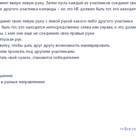
имет вверх левую руку. Затем пусть каждый из участников соединит св
о другого участника команды – но это НЕ должен быть тот, кто находит
единит свою левую руку с левой рукой какого-либо другого участника
 быть тот, кто находится непосредственно слева или справа, и это долж
ы, с кем они еще не соединили свои правые руки.
тпуская рук.
ватку, чтобы дать друг другу возможность маневрировать.
или пролезть под другими участниками.
тать свой «узел», становится победителем.
ешения:
 в разных направлениях
>> Все ст